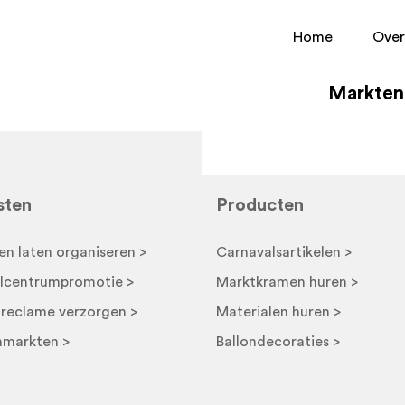
Home
Over
Marktenl
sten
Producten
en laten organiseren >
Carnavalsartikelen >
lcentrumpromotie >
Marktkramen huren >
nreclame verzorgen >
Materialen huren >
markten >
Ballondecoraties >