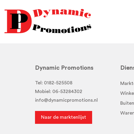
Dynamic Promotions
Dien
Tel:
0182-525508
Markt
Mobiel:
06-53284302
Winke
info@dynamicpromotions.nl
Buite
Waren
Naar de marktenlijst